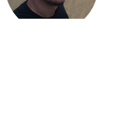
Estoy dedicado a la programación web. Actualmente
desarrollo en PHP/Laravel (5.5+), Python,
MySQL/PostgreSQL para el back-end y HTML5/CSS y
diferentes librerias Javascript/CSS para front-end.
Tengo experiencia tanto en sistemas complejos que
requieren análisis y diseño de la aplicación y base de datos
(Sistemas administrativos y de gestión, otros); como en
páginas sencillas de contenido informativo.
Skills
Linux (Debian/CentOS), Php5.6-7+, Laravel/5.5+, CI,
Python/Django, Flask.
npm, JS (Vanilla), VueJS, webpack, Bootstrap, PostgreSQL,